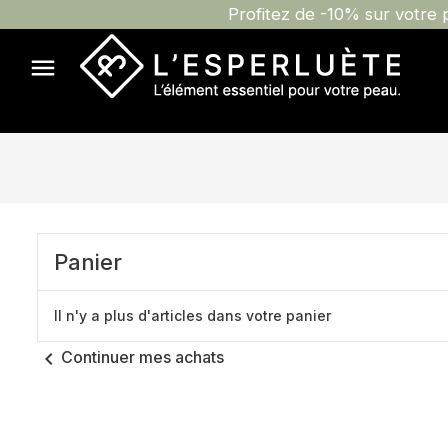
Profitez de -10% sur votre

Panier
Il n'y a plus d'articles dans votre panier
chevron_left
Continuer mes achats