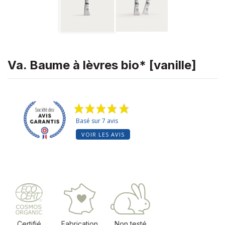
Va. Baume à lèvres bio* [vanille]
Basé sur 7 avis
VOIR LES AVIS
Certifié
Fabrication
Non testé