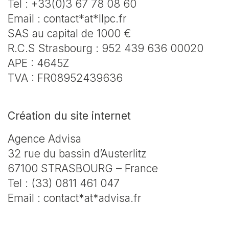
Tel : +33(0)3 67 78 08 60
Email : contact*at*llpc.fr
SAS au capital de 1000 €
R.C.S Strasbourg : 952 439 636 00020
APE : 4645Z
TVA : FR08952439636
Création du site internet
Agence Advisa
32 rue du bassin d’Austerlitz
67100 STRASBOURG – France
Tel : (33) 0811 461 047
Email : contact*at*advisa.fr