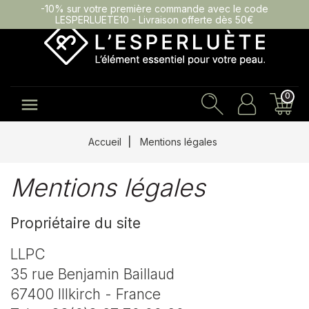
-10% sur votre première commande avec le code
LESPERLUETE10 - Livraison offerte dès 50€
0

Accueil
Mentions légales
Mentions légales
Propriétaire du site
LLPC
35 rue Benjamin Baillaud
67400 Illkirch - France